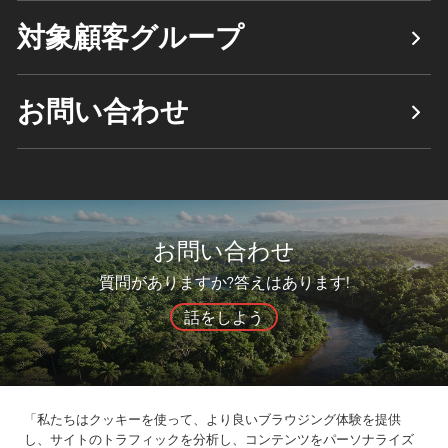
対象顧客グループ
お問い合わせ
お問い合わせ
質問がありますか?答えはあります!
話をしよう
「私たちはクッキーを使って、より良いブラウジング体験を提供
会社概要
製品
ソリューション
メリット
メディア
し、サイトのトラフィックを分析し、コンテンツをパーソナライズ