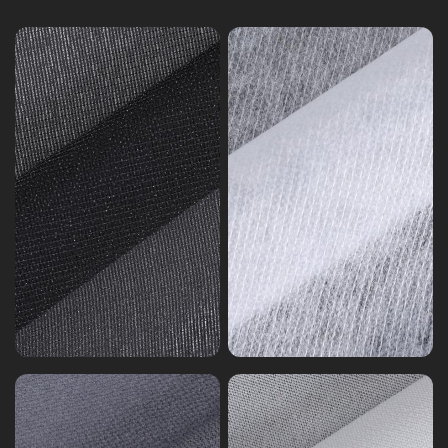
コ
X
F
グ
ー
GRS
ヘ
テ
リ
ア
キ
ィ
サ
ャ
ン
イ
ン
バ
グ
ク
ス
の
ル
の
イ
イ
イ
ン
ン
ン
タ
タ
タ
ー
ー
ー
ラ
イ
ラ
ラ
ニ
ニ
イ
イ
ン
ー
ニ
ニ
グ
ド
ル
ン
ン
ヘ
パ
グ
グ
ア
ン
キ
チ
フ
ャ
ェ
ン
ル
バ
ト