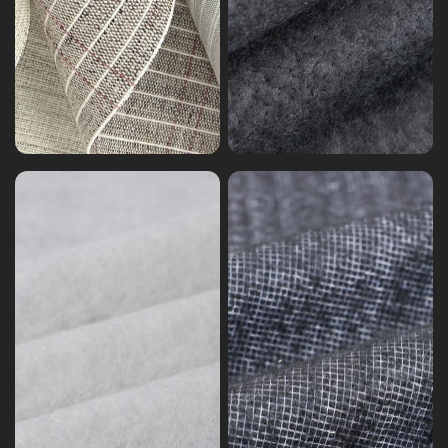
ェ
ブ
ス
ヘ
ト
ッ
フ
ド
ェ
不
ル
織
ト
布