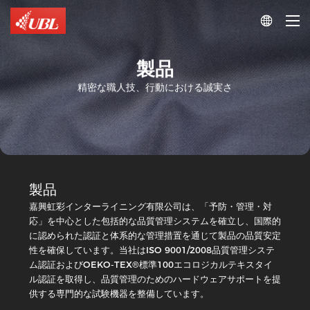
イ
素

ニ
特
ウ
ン
別
ォ
グ
イ
ン
ッ
ス
製品
タ
シ
ペ
ー
精密な職人技、行動における誠実さ
ュ・
シ
ラ
イ
イ
ャ
ニ
ン
ル
ン
タ
ス
グ
ー
テ
特
ラ
ッ
殊
イ
チ
製品
な
特
ニ
不
生
嘉興虹彩インターライニング有限公司は、「予防・管理・対
別
ン
織
地
応」を中心とした包括的な品質管理システムを確立し、国際的
イ
ン
グ
り
に認められた認証と体系的な管理措置を通じて製品の品質安定
に
タ
性を確保しています。当社はISO 9001/2008品質管理システ
シ
シ
対
ー
ム認証およびOEKO-TEX®標準100エコロジカルテキスタイ
リ
リ
す
ラ
ル認証を取得し、品質管理のためのハードウェアサポートを提
イ
ー
ー
る
ニ
供する専門的な試験機器を整備しています。
PU
ズ
ズ
ン