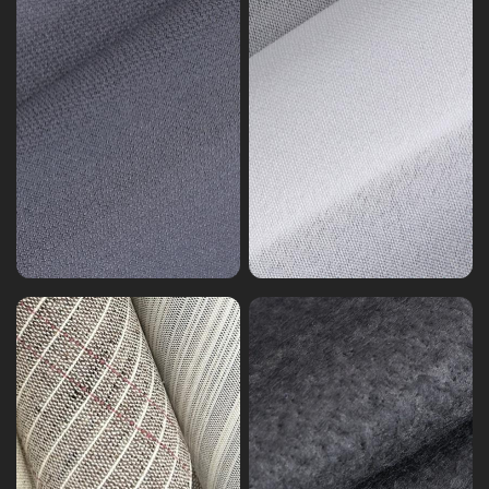
ス
ア
の
ン
イ
ダ
ン
ー
タ
カ
ー
ラ
ラ
ー
イ
フ
ニ
ニ
ェ
ー
ン
ル
ド
ニ
ル
グ
ト
ー
パ
ド
ン
ル
チ
パ
フ
ン
ェ
チ
ル
フ
ト
ェ
ス
ル
リ
ト
チ
ー