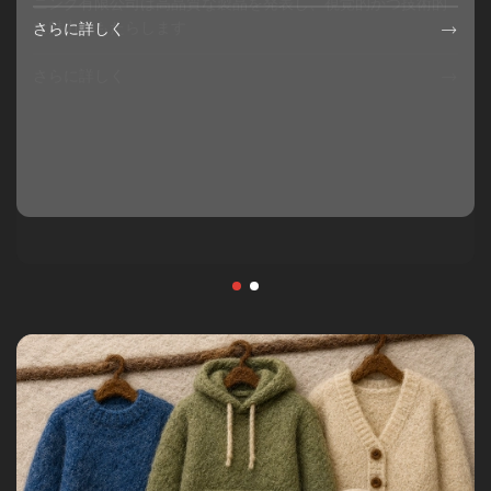
ニング有限公司は高品質な製品を発表し、視覚的かつ技術的
な魅力をもたらします
さらに詳しく

さらに詳しく
