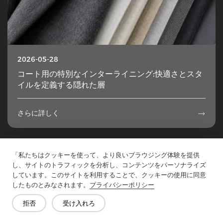
2026-05-28
コート用の特別なインターライニング:快適さとスタ
イルを定義する隠れた層
さらに詳しく

1
2
3
4
5
...
49
「私たちはクッキーを使って、より良いブラウジング体験を提供
し、サイトのトラフィックを分析し、コンテンツをパーソナライズ
しています。このサイトを利用することで、クッキーの使用に同意
したものとみなされます。
プライバシーポリシー
拒否
受け入れろ
お問い合わせ
質問がありますか?答えはあります!