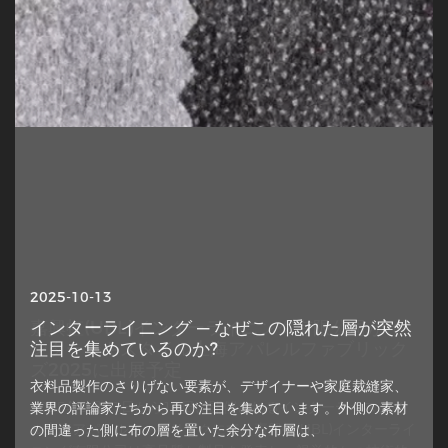
2025-10-13
2025-03-11
インターライニング — なぜこの隠れた層が突然
嘉興虹(UBL)インターライニング有限公司がイ
注目を集めているのか?
ンターテキスタイル上海アパレルファブリック
ズ2025に出展予定
衣料品製作のさりげない要素が、デザイナーや家庭裁縫家、
2025年3月11日から13日に開催されるインターテキスタイ
業界の評論家たちから再び注目を集めています。外側の素材
ル上海アパレルファブリックにて、嘉興虹(UBL)インターライ
の間違った側に布の層を置いた余分な布層は、