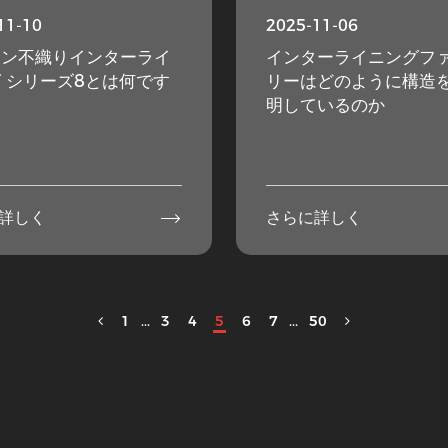
11-10
2025-11-06
ロン不織りインターライ
インターライニングフ
 シリーズ8とは何です
リーはどのように構造
明しているのか

詳しく
さらに詳しく
1
...
3
4
5
6
7
...
50