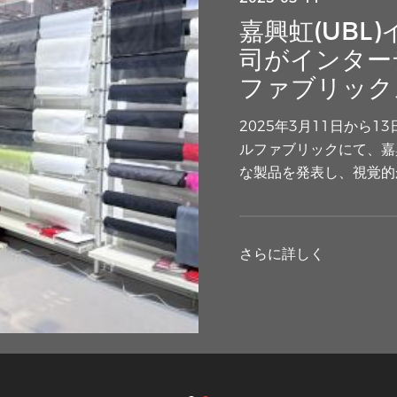
インターライ
嘉興虹(UBL
が突然注目を
司がインター
ファブリック
衣料品製作のさりげない
たちから再び注目を集め
2025年3月11日から
いた余分な布層は、
ルファブリックにて、嘉
な製品を発表し、視覚的
さらに詳しく
さらに詳しく