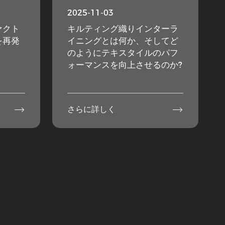
2025-11-03
ァクト
キルティング織りインターラ
を再発
イニングとは何か、そしてど
のようにテキスタイルのパフ
ォーマンスを向上させるのか?


さらに詳しく