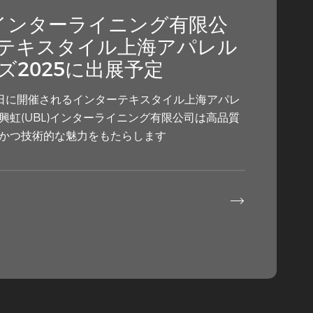
ニング — なぜこの隠れた層
)インターライニング有限公
集めているのか?
テキスタイル上海アパレル
ズ2025に出展予定
要素が、デザイナーや家庭裁縫家、業界の評論家
ています。外側の素材の間違った側に布の層を置
13日に開催されるインターテキスタイル上海アパレ
興虹(UBL)インターライニング有限公司は高品質
かつ技術的な魅力をもたらします

