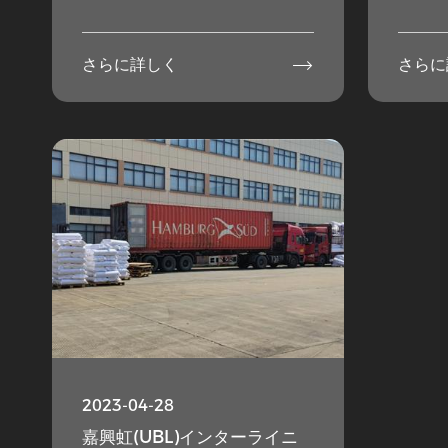

さらに詳しく
さらに
2023-04-28
嘉興虹(UBL)インターライニ