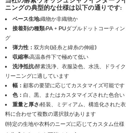
当社の酵素ウォッシュシャツインターライ
ニングの典型的な仕様は以下の通りです:
ベース生地:
織物か非織物か
接着剤の種類:
PA + PUダブルドットコーティン
グ
弾力性：
双方向(経糸と緯糸の伸縮)
収縮率:
高温条件下で極めて低い
洗浄抵抗:
酵素洗浄、衣服染色、水洗、ドライク
リーニングに適しています
幅：
顧客の要望に応じてカスタマイズ可能です
色：
白、黒、またはカスタマイズされた色合い
重量と厚さ:
軽装、ミディアム、構造化された衣
料に合わせて複数の選択肢があります
(特定の生地や衣料のニーズに応じてカスタム仕様