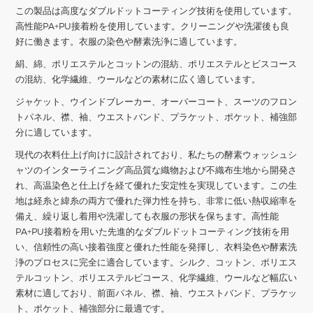
この製品は高度なダブルドットコーティング技術を使用しています。
高性能PA+PU接着粉を使用しています。クリーニングや洗濯後も良
好に働きます。衣服の染色や酵素洗浄に適しています。
絹、綿、ポリエステルとコットンの混紡、ポリエステルとビスコース
の混紡、化学繊維、ウールなどの素材に広く適しています。
ジャケット、ウインドブレーカー、オーバーコート、スーツのフロン
トパネル、襟、袖、ウエストバンド、プラケット、ポケット、補強部
分に適しています。
現代の衣料仕上げ向けに設計されており、私たちの
酵素ウォッシュシ
ャツのインターライニング
高品質な織物および不織布生地から開発さ
れ、高温染色と仕上げを経て優れた安定性を実現しています。この生
地は経糸と緯糸の両方で優れた弾力性を持ち、非常に低い熱収縮率を
備え、繰り返し着用や洗濯しても衣服の形状を保ちます。高性能
PA+PU接着粉を用いた先進的なダブルドットコーティング技術を用
い、信頼性の高い接着強度と優れた性能を発揮し、衣料染色や酵素洗
浄のプロセスに完全に適合しています。シルク、コットン、ポリエス
テルコットン、ポリエステルビコース、化学繊維、ウールなど幅広い
素材に適しており、前面パネル、襟、袖、ウエストバンド、プラケッ
ト、ポケット、補強部分に最適です。