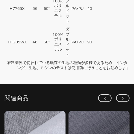
ブ
100%
ポリ
ル
H7765X
56
60"
PA+PU
40
エス
ド
テル
ッ
ト
ダ
ブ
100%
ポリ
ル
H1205WX
46
60"
PA+PU
90
エス
ド
テル
ッ
ト
衣料業界で使われている既存の生地の種類が多様であるため、インター
ング、生地、ミシンのテストは使用前に行うことをお勧めします。
関連商品