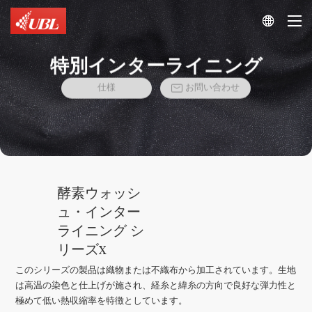

特別インターライニング
仕様
お問い合わせ

酵素ウォッシ
ュ・インター
ライニング シ
リーズX
このシリーズの製品は織物または不織布から加工されています。生地
は高温の染色と仕上げが施され、経糸と緯糸の方向で良好な弾力性と
極めて低い熱収縮率を特徴としています。