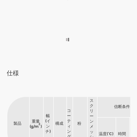
仕様
ス
ク
信断条件
コ
リ
幅
ー
ー
(イ
テ
重量
ン
製品
構成
粉
2
ン
ィ
(g/m
)
メ
チ)
ン
ッ
温度(°C)
時間
グ
シ
(kg