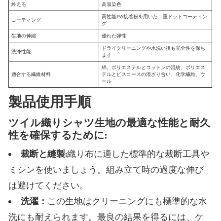
終える
高温染色
高性能PA接着粉を用いた二重ドットコーティン
コーティング
グ
生地の伸縮
優れた弾性
ドライクリーニングや水洗い後も完全性を保ち
洗浄性能
ます
綿、ポリエステルとコットンの混紡、ポリエス
適合する繊維材料
テルとビスコースの混ざり合い、化学繊維、ウ
ール
製品使用手順
ツイル織りシャツ生地の最適な性能と耐久
性を確保するために:
裁断と縫製:
織り布に適した標準的な裁断工具や
ミシンを使いましょう。組み立て時の過度な伸び
は避けてください。
洗濯：
この生地はクリーニングにも標準的な水
洗にも耐えられます。最良の結果を得るには、ケ