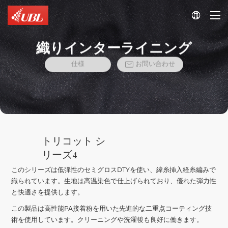

織りインターライニング
仕様
お問い合わせ

トリコット シ
リーズ4
このシリーズは低弾性のセミグロスDTYを使い、緯糸挿入経糸編みで
織られています。生地は高温染色で仕上げられており、優れた弾力性
と快適さを提供します。
この製品は高性能PA接着粉を用いた先進的な二重点コーティング技
術を使用しています。クリーニングや洗濯後も良好に働きます。