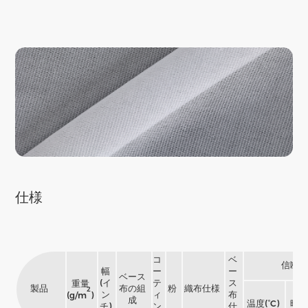
仕様
コ
ベ
信断条
幅
ー
ー
ベース
(イ
テ
ス
重量
製品
布の組
粉
織布仕様
2
ン
ィ
布
(g/m
)
成
温度(°C)
時間
チ)
ン
仕