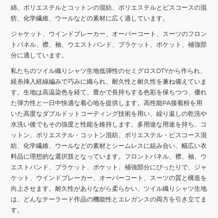
綿、ポリエステルとコットンの混紡、ポリエステルとビスコースの混
纺、化学繊維、ウールなどの素材に広く適しています。
ジャケット、ウインドブレーカー、オーバーコート、スーツのフロン
トパネル、襟、袖、ウエストバンド、プラケット、ポケット、補強部
分に適しています。
私たちの
ツイル織りシャツ生地
低弾性のセミグロスDTYから作られ、
経糸挿入経線編みで巧みに織られ、耐久性と耐久性を兼ね備えていま
す。生地は高温染色を経て、豊かで長持ちする色彩を保ちつつ、優れ
た弾力性と一日中快適な着心地を提供します。高性能PA接着粉を用
いた高度なダブルドットコーティング技術を用い、繰り返しの乾洗や
水洗い後でもその強度と性能を維持します。多用途な用途を持ち、コ
ットン、ポリエステル・コットン混紡、ポリエステル・ビスコース混
紡、化学繊維、ウールなどの素材とシームレスに組み合い、幅広い衣
料品に理想的な選択肢となっています。フロントパネル、襟、袖、ウ
エストバンド、プラケット、ポケット、補強部分にぴったりで、ジャ
ケット、ウインドブレーカー、オーバーコート、スーツの質と構造を
向上させます。耐久性がありながら柔らかい、ツイル織りシャツ生地
は、どんなテーラード作品の機能性とエレガンスの両方を引き立てま
す。