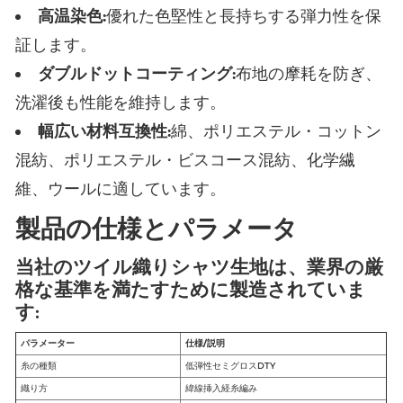
高温染色:
優れた色堅性と長持ちする弾力性を保
証します。
ダブルドットコーティング:
布地の摩耗を防ぎ、
洗濯後も性能を維持します。
幅広い材料互換性:
綿、ポリエステル・コットン
混紡、ポリエステル・ビスコース混紡、化学繊
維、ウールに適しています。
製品の仕様とパラメータ
当社のツイル織りシャツ生地は、業界の厳
格な基準を満たすために製造されていま
す:
パラメーター
仕様/説明
糸の種類
低弾性セミグロスDTY
織り方
緯線挿入経糸編み