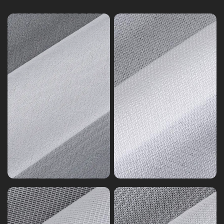
GSM
7
ン
り
タ
イ
ー
ン
ラ
タ
イ
ー
ニ
ラ
ン
イ
グ
ニ
ト
ン
リ
グ
コ
編
ッ
み
ト
物
シ
シ
リ
リ
ー
ー
ズ
ズ
4
1