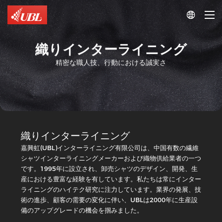
ト
ン
織

タ
り
ー
ラ
フ
イ
織りインターライニング
ュ
ニ
ン
ー
精密な職人技、行動における誠実さ
グ
ジ
ツ
ブ
イ
ル
ル
イ
フ
ン
ァ
タ
ブ
織りインターライニング
ー
リ
嘉興虹(UBL)インターライニング有限公司は、中国有数の繊維
ラ
ッ
シャツインターライニングメーカーおよび織物供給業者の一つ
イ
ク
です。1995年に設立され、卸売シャツのデザイン、開発、生
ニ
産における豊富な経験を有しています。私たちは常にインター
シ
ン
ライニングのハイテク研究に注力しています。業界の発展、技
リ
グ、
織
術の進歩、顧客の需要の変化に伴い、UBLは2000年に生産設
ー
14-
り
備のアップグレードの機会を掴みました。
ズ
125
イ
織