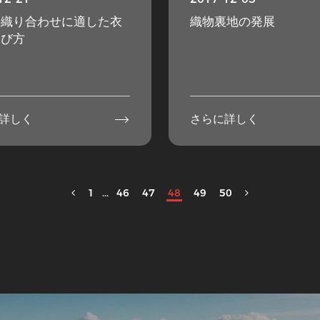
の織り合わせに適した衣
織物裏地の発展
選び方

詳しく
さらに詳しく
1
...
46
47
48
49
50