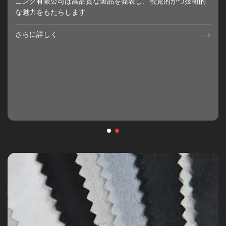
ニング有限公司は高品質な製品を発表し、視覚的かつ技術的
な魅力をもたらします
さらに詳しく

さらに詳しく
