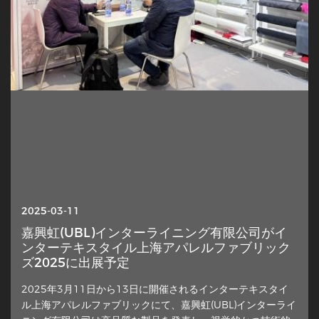
2025-10-13
2025-03-11
インターライニング — なぜこの隠れた層が突然
嘉興虹(UBL)インターライニング有限公司がイ
注目を集めているのか?
ンターテキスタイル上海アパレルファブリック
ズ2025に出展予定
衣料品製作のさりげない要素が、デザイナーや家庭裁縫家、
2025年3月11日から13日に開催されるインターテキスタイ
業界の評論家たちから再び注目を集めています。外側の素材
ル上海アパレルファブリックにて、嘉興虹(UBL)インターライ
の間違った側に布の層を置いた余分な布層は、