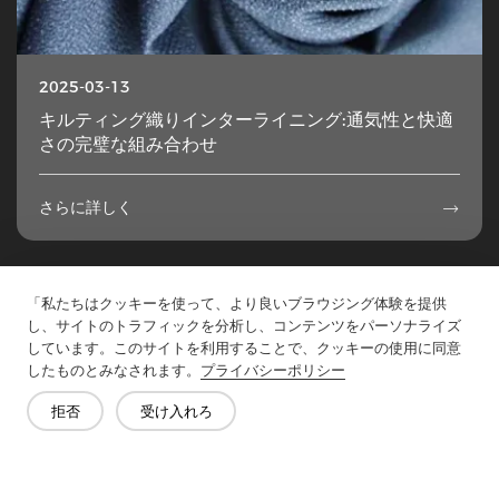
2025-03-13
キルティング織りインターライニング:通気性と快適
さの完璧な組み合わせ
さらに詳しく

1
...
10
11
12
13
14
...
49
「私たちはクッキーを使って、より良いブラウジング体験を提供
し、サイトのトラフィックを分析し、コンテンツをパーソナライズ
しています。このサイトを利用することで、クッキーの使用に同意
したものとみなされます。
プライバシーポリシー
お問い合わせ
拒否
受け入れろ
質問がありますか?答えはあります!
話をしよう