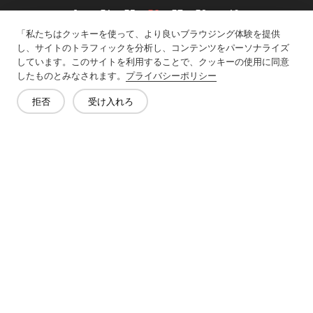
1
...
34
35
36
37
38
...
49
「私たちはクッキーを使って、より良いブラウジング体験を提供
し、サイトのトラフィックを分析し、コンテンツをパーソナライズ
しています。このサイトを利用することで、クッキーの使用に同意
したものとみなされます。
プライバシーポリシー
お問い合わせ
拒否
受け入れろ
質問がありますか?答えはあります!
話をしよう
会社概要
製品
ソリューション
メリット
メディア
よくあるご質問
連絡先
著作権 © 2026年 嘉興虹彩インターライニング有限公司