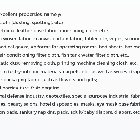
xcellent properties, namely:
loth (dusting, spotting), etc.;
ificial leather base fabric, inner lining cloth, etc.;
oven fabrics: canvas, curtain fabric, tablecloth, wipes, scourin
edical gauze, uniforms for operating rooms, bed sheets, hat mas
ir-conditioning filter cloth, fish tank water filter cloth, etc.;
static dust-removing cloth, printing machine cleaning cloth, etc.;
ndustry: interior materials, carpets, etc., as well as wipes, drape
r packaging fabric such as flowers and gifts;
 horticulture: fruit bagging;
nal defense industry: geotextiles, special-purpose industrial fabr
es: beauty salons, hotel disposables, masks, eye mask base fabri
on pads, sanitary napkins, pads, adult/baby diapers, diapers, etc