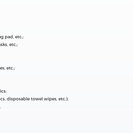
g pad, etc.;
ks, etc.;
s, etc.;
ics;
cs, disposable towel wipes, etc.);
.