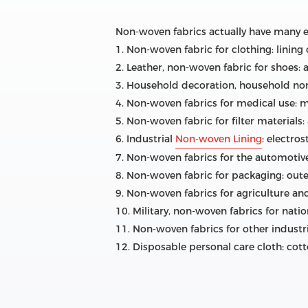
Non-woven fabrics actually have many e
1. Non-woven fabric for clothing: lining c
2. Leather, non-woven fabric for shoes: art
3. Household decoration, household non-w
4. Non-woven fabrics for medical use: m
5. Non-woven fabric for filter materials: a
6. Industrial
Non-woven Lining
: electro
7. Non-woven fabrics for the automotive i
8. Non-woven fabric for packaging: oute
9. Non-woven fabrics for agriculture and
10. Military, non-woven fabrics for natio
11. Non-woven fabrics for other industri
12. Disposable personal care cloth: cott